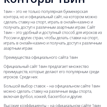
1вин – это не только популярная букмекерская
контора, но и официальный сайт, на котором можно
сделать ставку на спорт, играть в онлайн-казино и
получать доступ к различным азартным играм. Сайт
1вин – это удобный и доступный способ для игроков из
России и других стран, чтобы делать ставки на спорт,
играть в онлайн-казино и получать доступ к различным
азартным играм.
Преимущества официального сайта 1вин
Официальный сайт 1вин предлагает множество
преимуществ, которые делают его популярным среди
игроков. Среди них:
Большой выбор ставок – на официальном сайте 1вин
можно сделать ставку на различные виды спорта,
включая футбол, хоккей, баскетбол и другие.
Высокие коэффициенты – на официальном сайте 1вин