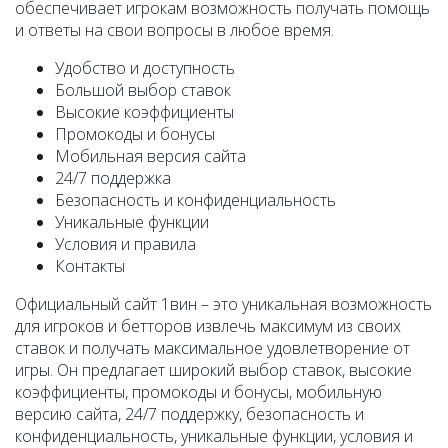
обеспечивает игрокам возможность получать помощь
и ответы на свои вопросы в любое время.
Удобство и доступность
Большой выбор ставок
Высокие коэффициенты
Промокоды и бонусы
Мобильная версия сайта
24/7 поддержка
Безопасность и конфиденциальность
Уникальные функции
Условия и правила
Контакты
Официальный сайт 1вин – это уникальная возможность
для игроков и бетторов извлечь максимум из своих
ставок и получать максимальное удовлетворение от
игры. Он предлагает широкий выбор ставок, высокие
коэффициенты, промокоды и бонусы, мобильную
версию сайта, 24/7 поддержку, безопасность и
конфиденциальность, уникальные функции, условия и