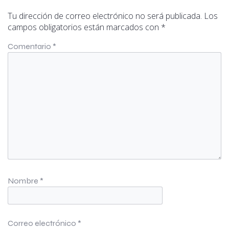
Tu dirección de correo electrónico no será publicada.
Los
campos obligatorios están marcados con
*
Comentario
*
Nombre
*
Correo electrónico
*