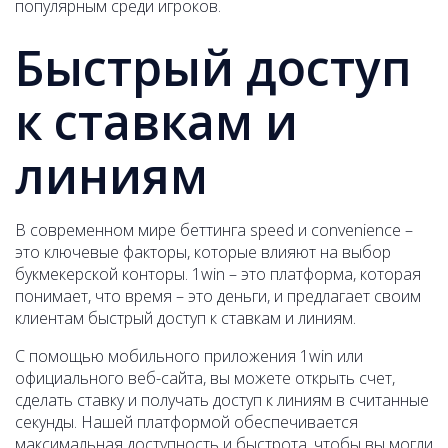
популярным среди игроков.
Быстрый доступ
к ставкам и
линиям
В современном мире беттинга speed и convenience –
это ключевые факторы, которые влияют на выбор
букмекерской конторы. 1win – это платформа, которая
понимает, что время – это деньги, и предлагает своим
клиентам быстрый доступ к ставкам и линиям.
С помощью мобильного приложения 1win или
официального веб-сайта, вы можете открыть счет,
сделать ставку и получать доступ к линиям в считанные
секунды. Нашей платформой обеспечивается
максимальная доступность и быстрота, чтобы вы могли