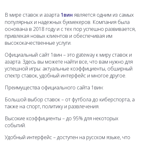
В мире ставок и азарта
1вин
является одним из самых
популярных и надежных букмекеров. Компания была
основана в 2018 году и с тех пор успешно развивается,
привлекая новых клиентов и обеспечивая им
высококачественные услуги.
Официальный сайт 1вин – это gateway к миру ставок и
азарта. Здесь вы можете найти все, что вам нужно для
успешной игры: актуальные коэффициенты, обширный
спектр ставок, удобный интерфейс и многое другое.
Преимущества официального сайта 1вин:
Большой выбор ставок – от футбола до киберспорта, а
также на спорт, политику и развлечения.
Высокие коэффициенты – до 95% для некоторых
событий.
Удобный интерфейс – доступен на русском языке, что