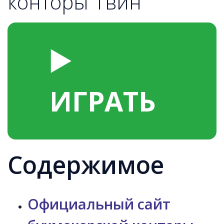
конторы 1вин
▶️
ИГРАТЬ
Содержимое
Официальный сайт