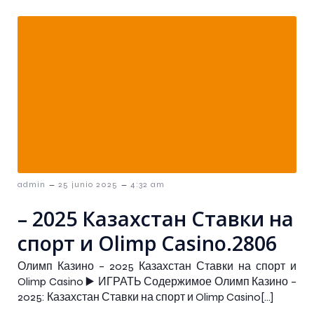
–
–
admin
25 junio 2025
4:32 am
– 2025 Казахстан Ставки на
спорт и Olimp Casino.2806
Олимп Казино – 2025 Казахстан Ставки на спорт и
Olimp Casino ▶️ ИГРАТЬ Содержимое Олимп Казино –
2025: Казахстан Ставки на спорт и Olimp Casino[…]