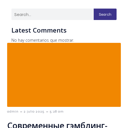
Search
Latest Comments
No hay comentarios que mostrar.
–
–
admin
2 julio 2025
5:28 am
Современные гэмблинг-