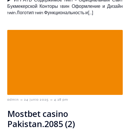
Букмекерской Конторы 1вин Оформление и Дизайн
1win Логотип 1win Функциональность и[…]
–
–
admin
24 junio 2025
4:28 pm
Mostbet casino
Pakistan.2085 (2)