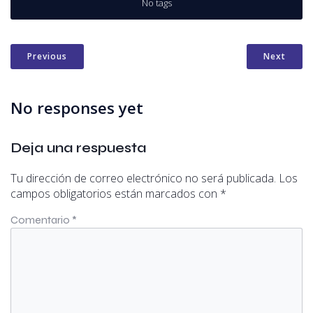
No tags
Previous
Next
No responses yet
Deja una respuesta
Tu dirección de correo electrónico no será publicada.
Los
campos obligatorios están marcados con
*
Comentario
*