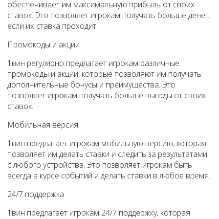
обеспечивает им максимальную прибыль от своих
ставок. Это позволяет игрокам получать больше денег,
если их ставка проходит.
Промокоды и акции
1вин регулярно предлагает игрокам различные
промокоды и акции, которые позволяют им получать
дополнительные бонусы и преимущества. Это
позволяет игрокам получать больше выгоды от своих
ставок.
Мобильная версия
1вин предлагает игрокам мобильную версию, которая
позволяет им делать ставки и следить за результатами
с любого устройства. Это позволяет игрокам быть
всегда в курсе событий и делать ставки в любое время.
24/7 поддержка
1вин предлагает игрокам 24/7 поддержку, которая