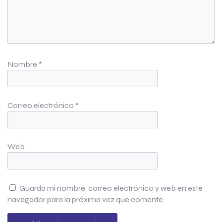
Nombre
*
Correo electrónico
*
Web
Guarda mi nombre, correo electrónico y web en este
navegador para la próxima vez que comente.