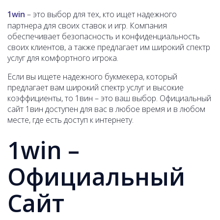
1win
– это выбор для тех, кто ищет надежного
партнера для своих ставок и игр. Компания
обеспечивает безопасность и конфиденциальность
своих клиентов, а также предлагает им широкий спектр
услуг для комфортного игрока.
Если вы ищете надежного букмекера, который
предлагает вам широкий спектр услуг и высокие
коэффициенты, то 1вин – это ваш выбор. Официальный
сайт 1вин доступен для вас в любое время и в любом
месте, где есть доступ к интернету.
1win –
Официальный
Сайт