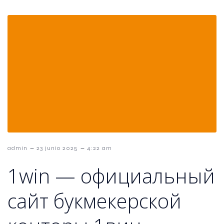
–
–
admin
23 junio 2025
4:22 am
1win — официальный
сайт букмекерской