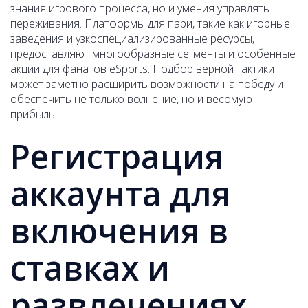
знания игрового процесса, но и умения управлять
переживания. Платформы для пари, такие как игорные
заведения и узкоспециализированные ресурсы,
предоставляют многообразные сегменты и особенные
акции для фанатов eSports. Подбор верной тактики
может заметно расширить возможности на победу и
обеспечить не только волнение, но и весомую
прибыль.
Регистрация
аккаунта для
включения в
ставках и
развлечениях