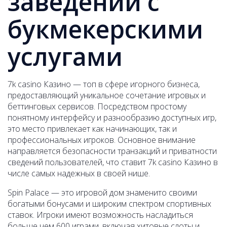
заведений с
букмекерскими
услугами
7k casino Казино — топ в сфере игорного бизнеса,
предоставляющий уникальное сочетание игровых и
беттинговых сервисов. Посредством простому
понятному интерфейсу и разнообразию доступных игр,
это место привлекает как начинающих, так и
профессиональных игроков. Основное внимание
направляется безопасности транзакций и приватности
сведений пользователей, что ставит 7k casino Казино в
числе самых надежных в своей нише.
Spin Palace — это игровой дом знаменито своими
богатыми бонусами и широким спектром спортивных
ставок. Игроки имеют возможность насладиться
больше чем 600 играми, включая хитовые слоты и