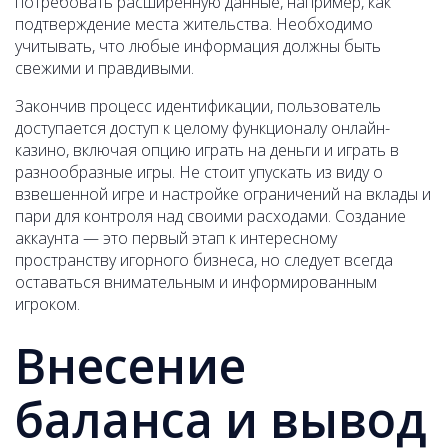
потребовать расширенную данные, например, как
подтверждение места жительства. Необходимо
учитывать, что любые информация должны быть
свежими и правдивыми.
Закончив процесс идентификации, пользователь
доступается доступ к целому функционалу онлайн-
казино, включая опцию играть на деньги и играть в
разнообразные игры. Не стоит упускать из виду о
взвешенной игре и настройке ограничений на вклады и
пари для контроля над своими расходами. Создание
аккаунта — это первый этап к интересному
пространству игорного бизнеса, но следует всегда
оставаться внимательным и информированным
игроком.
Внесение
баланса и вывод