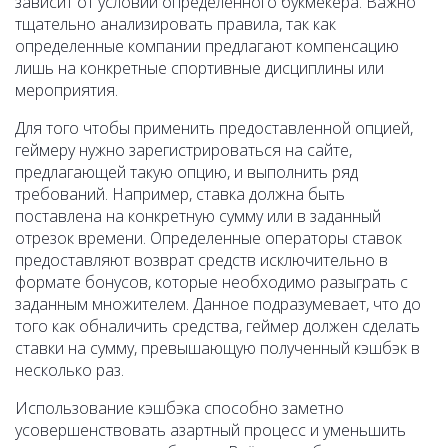
зависит от условий определенного букмекера. Важно
тщательно анализировать правила, так как
определенные компании предлагают компенсацию
лишь на конкретные спортивные дисциплины или
мероприятия.
Для того чтобы применить предоставленной опцией,
геймеру нужно зарегистрироваться на сайте,
предлагающей такую опцию, и выполнить ряд
требований. Например, ставка должна быть
поставлена на конкретную сумму или в заданный
отрезок времени. Определенные операторы ставок
предоставляют возврат средств исключительно в
формате бонусов, которые необходимо разыграть с
заданным множителем. Данное подразумевает, что до
того как обналичить средства, геймер должен сделать
ставки на сумму, превышающую полученный кэшбэк в
несколько раз.
Использование кэшбэка способно заметно
усовершенствовать азартный процесс и уменьшить