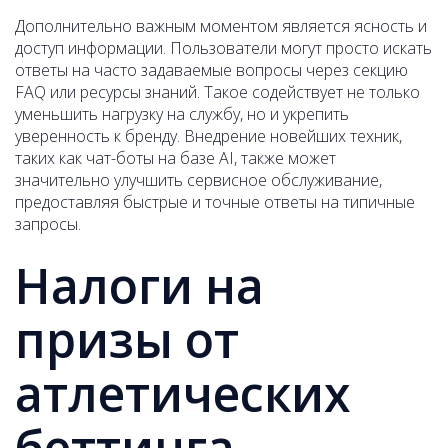
Дополнительно важным моментом является ясность и
доступ информации. Пользователи могут просто искать
ответы на часто задаваемые вопросы через секцию
FAQ или ресурсы знаний. Такое содействует не только
уменьшить нагрузку на службу, но и укрепить
уверенность к бренду. Внедрение новейших техник,
таких как чат-боты на базе AI, также может
значительно улучшить сервисное обслуживание,
предоставляя быстрые и точные ответы на типичные
запросы.
Налоги на
призы от
атлетических
беттинга