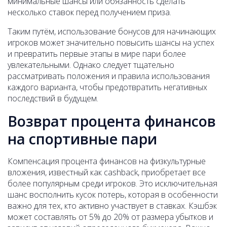
минимальные шансы или обязанность сделать
несколько ставок перед получением приза.
Таким путём, использование бонусов для начинающих
игроков может значительно повысить шансы на успех
и превратить первые этапы в мире пари более
увлекательными. Однако следует тщательно
рассматривать положения и правила использования
каждого варианта, чтобы предотвратить негативных
последствий в будущем.
Возврат процента финансов
на спортивные пари
Компенсация процента финансов на физкультурные
вложения, известный как cashback, приобретает все
более популярным среди игроков. Это исключительная
шанс восполнить кусок потерь, которая в особенности
важно для тех, кто активно участвует в ставках. Кэшбэк
может составлять от 5% до 20% от размера убытков и