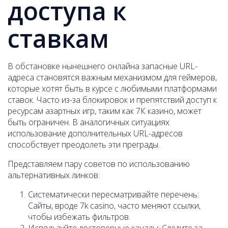
доступа к
ставкам
В обстановке нынешнего онлайна запасные URL-
адреса становятся важным механизмом для геймеров,
которые хотят быть в курсе с любимыми платформами
ставок. Часто из-за блокировок и препятствий доступ к
ресурсам азартных игр, таким как 7К казино, может
быть ограничен. В аналогичных ситуациях
использование дополнительных URL-адресов
способствует преодолеть эти преграды.
Представляем пару советов по использованию
альтернативных линков:
Систематически пересматривайте перечень:
Сайты, вроде 7k casino, часто меняют ссылки,
чтобы избежать фильтров.