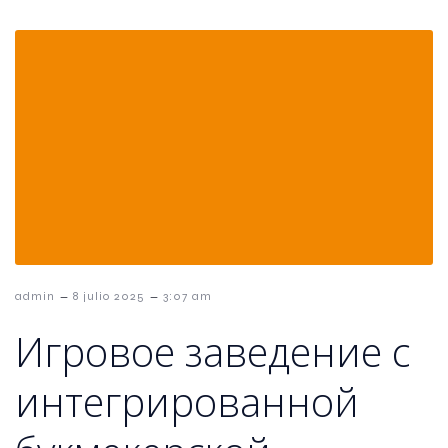
–
–
admin
8 julio 2025
3:07 am
Игровое заведение с
интегрированной