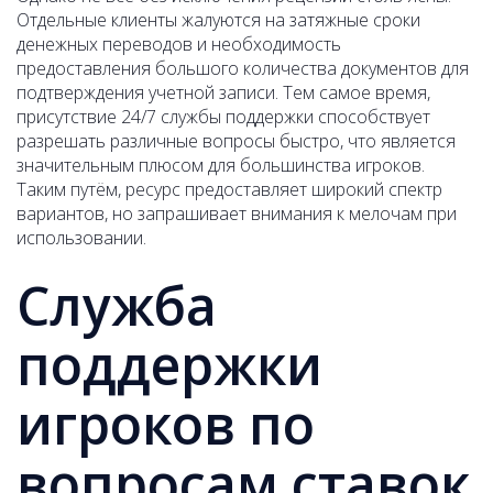
Отдельные клиенты жалуются на затяжные сроки
денежных переводов и необходимость
предоставления большого количества документов для
подтверждения учетной записи. Тем самое время,
присутствие 24/7 службы поддержки способствует
разрешать различные вопросы быстро, что является
значительным плюсом для большинства игроков.
Таким путём, ресурс предоставляет широкий спектр
вариантов, но запрашивает внимания к мелочам при
использовании.
Служба
поддержки
игроков по
вопросам ставок