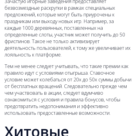
Зачастую игорные заведения предоставляет
безвозмездные раскрутки в рамках специальных
предложений, которые могут быть приурочены к
праздникам или выходу новых игр. Например, за
каждые 1000 деревянных, поставленных на
определенные слоты, участник может получить до 50
фриспинов. Такое не только активизирует
деятельность пользователей, к тому же увеличивает их
лояльность к платформе.
Тем не менее следует учитывать, что такие премии как
правило идут с условиями отыгрыша. Ставочное
условие может колебаться от 20x до 50x суммы добычи
от бесплатных вращений. Следовательно прежде чем
чем участвовать в акции, следует вдумчиво
ознакомиться с условия и правила бонусов, чтобы
предотвратить недопонимания и эффективно
использовать предоставленные возможности.
Хитовые