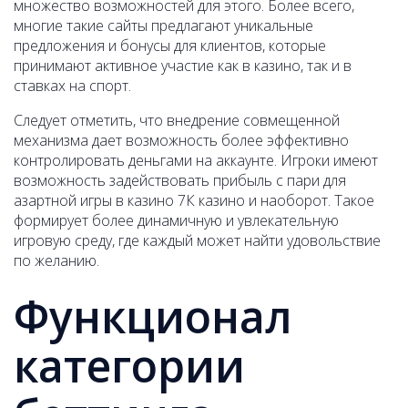
множество возможностей для этого. Более всего,
многие такие сайты предлагают уникальные
предложения и бонусы для клиентов, которые
принимают активное участие как в казино, так и в
ставках на спорт.
Следует отметить, что внедрение совмещенной
механизма дает возможность более эффективно
контролировать деньгами на аккаунте. Игроки имеют
возможность задействовать прибыль с пари для
азартной игры в казино 7К казино и наоборот. Такое
формирует более динамичную и увлекательную
игровую среду, где каждый может найти удовольствие
по желанию.
Функционал
категории