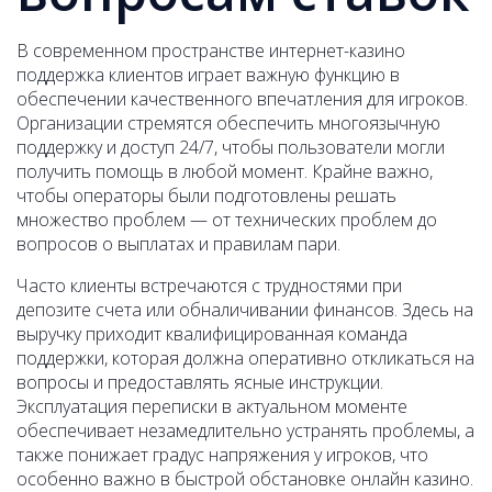
В современном пространстве интернет-казино
поддержка клиентов играет важную функцию в
обеспечении качественного впечатления для игроков.
Организации стремятся обеспечить многоязычную
поддержку и доступ 24/7, чтобы пользователи могли
получить помощь в любой момент. Крайне важно,
чтобы операторы были подготовлены решать
множество проблем — от технических проблем до
вопросов о выплатах и правилам пари.
Часто клиенты встречаются с трудностями при
депозите счета или обналичивании финансов. Здесь на
выручку приходит квалифицированная команда
поддержки, которая должна оперативно откликаться на
вопросы и предоставлять ясные инструкции.
Эксплуатация переписки в актуальном моменте
обеспечивает незамедлительно устранять проблемы, а
также понижает градус напряжения у игроков, что
особенно важно в быстрой обстановке онлайн казино.