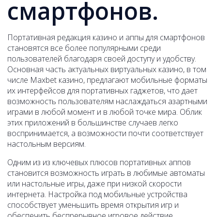
смартфонов.
Портативная редакция казино и аппы для смартфонов
становятся все более популярными среди
пользователей благодаря своей доступу и удобству.
Основная часть актуальных виртуальных казино, в том
числе Maxbet казино, предлагают мобильные форматы
их интерфейсов для портативных гаджетов, что дает
возможность пользователям наслаждаться азартными
играми в любой момент и в любой точке мира. Облик
этих приложений в большинстве случаев легко
воспринимается, а возможности почти соответствует
настольным версиям.
Одним из из ключевых плюсов портативных аппов
становится возможность играть в любимые автоматы
или настольные игры, даже при низкой скорости
интернета. Настройка под мобильные устройства
способствует уменьшить время открытия игр и
обеспечить беспрерывное игровое действие.