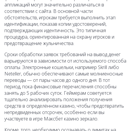
аппликаций могут значительно различаться в
соответствии с сайта. В основной части
обстоятельств, игрокам требуется выполнить этап
идентификации, показав копии удостоверений,
подтверждающих идентичность. Это типичная
процедура, ориентированная на охрану игроков и
предотвращение жульничества.
Сроки обработки заявок требований на вывод денег
варьируются в зависимости от используемого способа
оплаты. Электронные кошельки, например Skrill либо
Neteller, обычно обеспечивают самые молниеносные
переводы — от пары часов до одного дня. В тот
период, пока финансовые перечисления способны
занять до 5 рабочих суток. Геймерам советуется
тщательно анализировать положения получения
средств в определённом казино, чтобы предотвратить
непредвиденных отсрочек, особенно если вы
участвуете в игре Максбет казино зеркало.
Кроме, того, необходимо осознавать о лимитах на