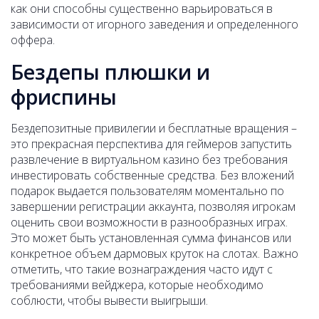
как они способны существенно варьироваться в
зависимости от игорного заведения и определенного
оффера.
Бездепы плюшки и
фриспины
Бездепозитные привилегии и бесплатные вращения –
это прекрасная перспектива для геймеров запустить
развлечение в виртуальном казино без требования
инвестировать собственные средства. Без вложений
подарок выдается пользователям моментально по
завершении регистрации аккаунта, позволяя игрокам
оценить свои возможности в разнообразных играх.
Это может быть установленная сумма финансов или
конкретное объем дармовых круток на слотах. Важно
отметить, что такие вознаграждения часто идут с
требованиями вейджера, которые необходимо
соблюсти, чтобы вывести выигрыши.