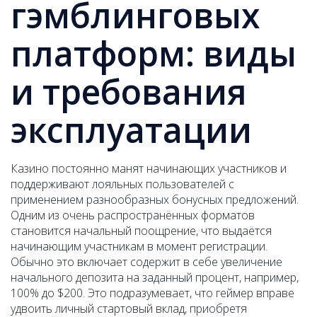
гэмблинговых
платформ: виды
и требования
эксплуатации
Казино постоянно манят начинающих участников и
поддерживают лояльных пользователей с
применением разнообразных бонусных предложений.
Одним из очень распространённых форматов
становится начальный поощрение, что выдаётся
начинающим участникам в момент регистрации.
Обычно это включает содержит в себе увеличение
начального депозита на заданный процент, например,
100% до $200. Это подразумевает, что геймер вправе
удвоить личный стартовый вклад, приобретя