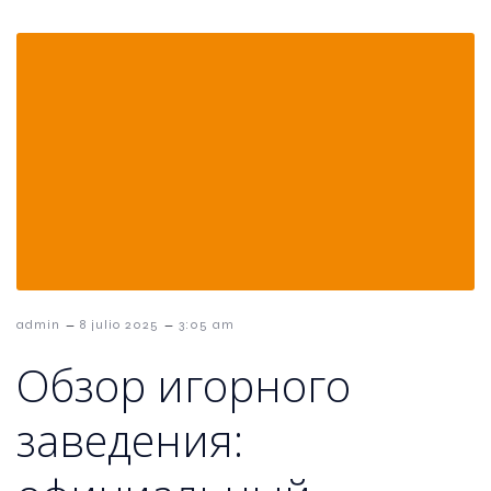
–
–
admin
8 julio 2025
3:05 am
Обзор игорного
заведения: