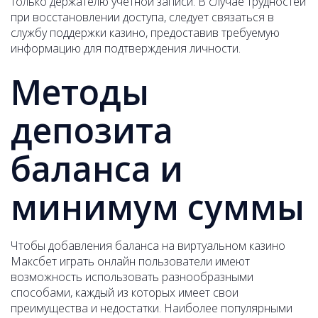
только держателю учетной записи. В случае трудностей
при восстановлении доступа, следует связаться в
службу поддержки казино, предоставив требуемую
информацию для подтверждения личности.
Методы
депозита
баланса и
минимум суммы
Чтобы добавления баланса на виртуальном казино
Максбет играть онлайн пользователи имеют
возможность использовать разнообразными
способами, каждый из которых имеет свои
преимущества и недостатки. Наиболее популярными