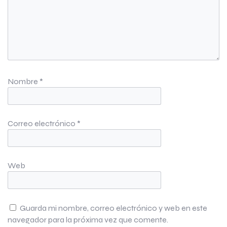
Nombre
*
Correo electrónico
*
Web
Guarda mi nombre, correo electrónico y web en este
navegador para la próxima vez que comente.