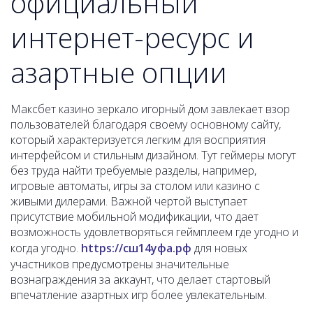
официальный
интернет-ресурс и
азартные опции
Максбет казино зеркало игорный дом завлекает взор
пользователей благодаря своему основному сайту,
который характеризуется легким для восприятия
интерфейсом и стильным дизайном. Тут геймеры могут
без труда найти требуемые разделы, например,
игровые автоматы, игры за столом или казино с
живыми дилерами. Важной чертой выступает
присутствие мобильной модификации, что дает
возможность удовлетворяться геймплеем где угодно и
когда угодно.
https://сш14уфа.рф
для новых
участников предусмотрены значительные
вознаграждения за аккаунт, что делает стартовый
впечатление азартных игр более увлекательным.