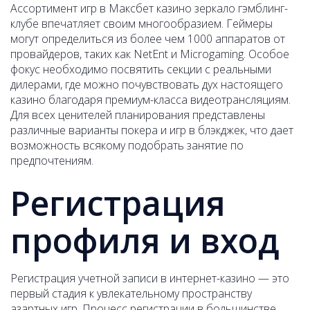
Ассортимент игр в Максбет казино зеркало гэмблинг-
клубе впечатляет своим многообразием. Геймеры
могут определиться из более чем 1000 аппаратов от
провайдеров, таких как NetEnt и Microgaming. Особое
фокус необходимо посвятить секции с реальными
дилерами, где можно почувствовать дух настоящего
казино благодаря премиум-класса видеотрансляциям.
Для всех ценителей планирования представлены
различные варианты покера и игр в блэкджек, что дает
возможность всякому подобрать занятие по
предпочтениям.
Регистрация
профиля и вход
Регистрация учетной записи в интернет-казино — это
первый стадия к увлекательному пространству
азартных игр. Процесс регистрации в большинстве