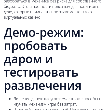
разобраться в механике без риска для собственного
бюджета. Это в частности полезным для новичков в
деле, которые начинают свое знакомство в мир
виртуальных казино.
Демо-режим:
пробовать
даром и
тестировать
развлечения
Лишение денежных угроз: Участники способны
изучать механизм игры без затрат.
Широкий спектр развлечений: Преимущественно