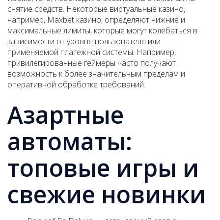
снятие средств. Некоторые виртуальные казино,
например, Maxbet казино, определяют нижние и
максимальные лимиты, которые могут колебаться в
зависимости от уровня пользователя или
применяемой платежной системы. Например,
привилегированные геймеры часто получают
возможность к более значительным пределам и
оперативной обработке требований.
Азартные
автоматы:
топовые игры и
свежие новинки