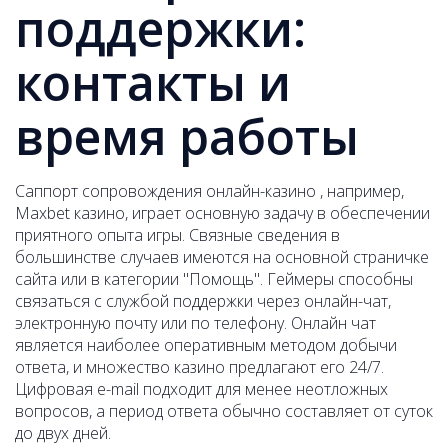
поддержки:
контакты и
время работы
Саппорт сопровождения онлайн-казино , например,
Maxbet казино, играет основную задачу в обеспечении
приятного опыта игры. Связные сведения в
большинстве случаев имеются на основной страничке
сайта или в категории "Помощь". Геймеры способны
связаться с службой поддержки через онлайн-чат,
электронную почту или по телефону. Онлайн чат
является наиболее оперативным методом добычи
ответа, и множество казино предлагают его 24/7.
Цифровая e-mail подходит для менее неотложных
вопросов, а период ответа обычно составляет от суток
до двух дней.