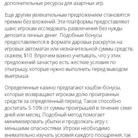
дополнительные ресурсы для азартных игр.
Еще другим увлекательным предложением становятся
премии без вложений. Эти платформы предоставляют
шанс игрокам исследовать развлечения без нужды
депозита личных денег. Подобные бонусы
предоставляются в формате даровых раскруток на
игровых автоматах или незначительной суммы средств,
скажем, $10. Впрочем важно учитывать, что у этих
предложений зачастую есть жесткие условия по
отыгрышу, которые нужно выполнить перед выводом
выигрыша.
Определенные казино предлагают кэшбэк-бонусы,
которые возвращают игрокам долю проигранных
средств за определенный период. Такое способно
достигать 5-10% от суммы проигрышей в течение семи
дней или месяц. Подобный метод помогает
минимизировать убытки и продолжать игру с
меньшими опасностями. Игроки необходимо
внимательно изучать условия каждого поощрения, так