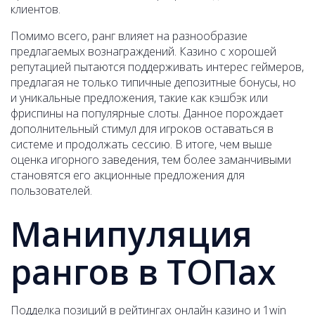
клиентов.
Помимо всего, ранг влияет на разнообразие
предлагаемых вознаграждений. Казино с хорошей
репутацией пытаются поддерживать интерес геймеров,
предлагая не только типичные депозитные бонусы, но
и уникальные предложения, такие как кэшбэк или
фриспины на популярные слоты. Данное порождает
дополнительный стимул для игроков оставаться в
системе и продолжать сессию. В итоге, чем выше
оценка игорного заведения, тем более заманчивыми
становятся его акционные предложения для
пользователей.
Манипуляция
рангов в ТОПах
Подделка позиций в рейтингах онлайн казино и 1win