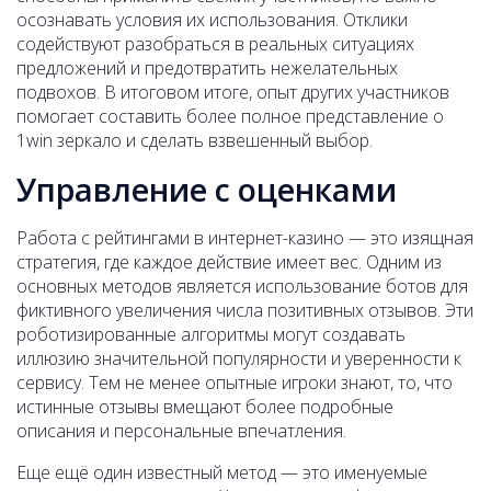
осознавать условия их использования. Отклики
содействуют разобраться в реальных ситуациях
предложений и предотвратить нежелательных
подвохов. В итоговом итоге, опыт других участников
помогает составить более полное представление о
1win зеркало и сделать взвешенный выбор.
Управление с оценками
Работа с рейтингами в интернет-казино — это изящная
стратегия, где каждое действие имеет вес. Одним из
основных методов является использование ботов для
фиктивного увеличения числа позитивных отзывов. Эти
роботизированные алгоритмы могут создавать
иллюзию значительной популярности и уверенности к
сервису. Тем не менее опытные игроки знают, то, что
истинные отзывы вмещают более подробные
описания и персональные впечатления.
Еще ещё один известный метод — это именуемые