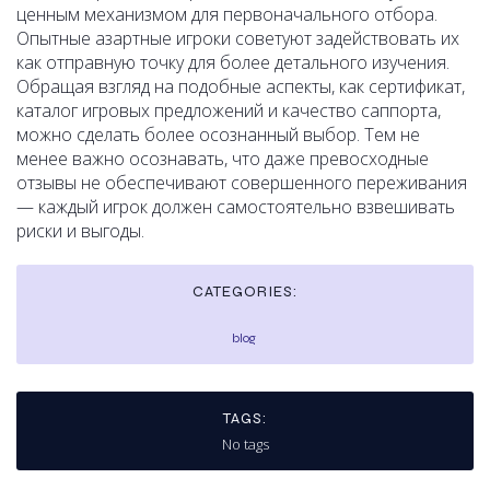
ценным механизмом для первоначального отбора.
Опытные азартные игроки советуют задействовать их
как отправную точку для более детального изучения.
Обращая взгляд на подобные аспекты, как сертификат,
каталог игровых предложений и качество саппорта,
можно сделать более осознанный выбор. Тем не
менее важно осознавать, что даже превосходные
отзывы не обеспечивают совершенного переживания
— каждый игрок должен самостоятельно взвешивать
риски и выгоды.
CATEGORIES:
blog
TAGS:
No tags