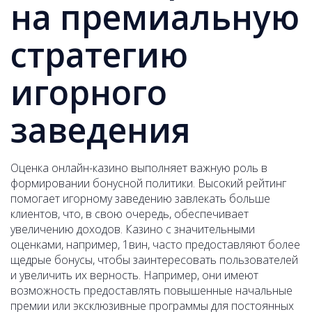
на премиальную
стратегию
игорного
заведения
Оценка онлайн-казино выполняет важную роль в
формировании бонусной политики. Высокий рейтинг
помогает игорному заведению завлекать больше
клиентов, что, в свою очередь, обеспечивает
увеличению доходов. Казино с значительными
оценками, например, 1вин, часто предоставляют более
щедрые бонусы, чтобы заинтересовать пользователей
и увеличить их верность. Например, они имеют
возможность предоставлять повышенные начальные
премии или эксклюзивные программы для постоянных