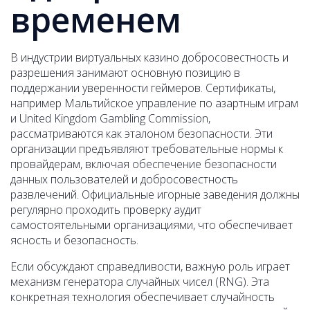
временем
В индустрии виртуальных казино добросовестность и
разрешения занимают основную позицию в
поддержании уверенности геймеров. Сертификаты,
например Мальтийское управление по азартным играм
и United Kingdom Gambling Commission,
рассматриваются как эталоном безопасности. Эти
организации предъявляют требовательные нормы к
провайдерам, включая обеспечение безопасности
данных пользователей и добросовестность
развлечений. Официальные игорные заведения должны
регулярно проходить проверку аудит
самостоятельными организациями, что обеспечивает
ясность и безопасность.
Если обсуждают справедливости, важную роль играет
механизм генератора случайных чисел (RNG). Эта
конкретная технология обеспечивает случайность