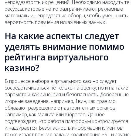
непредвзятость их рецензий. Необходимо находить те
ресурсы, которые четко разграничивают рекламные
материалы и непредвзятые обзоры, чтобы уменьшить
вероятность получения искаженных данных.
На какие аспекты следует
уделять внимание помимо
рейтинга виртуального
казино?
В процессе выбора виртуального казино следует
сосредотачиваться не только на оценку, но и на такие
параметры, как лицензия и безопасность. Доверенные
игорные заведения, например, 1вин, как правило
обладают разрешение от авторитетных органов,
например, как Мальта или Кюрасао. Данное
подтверждает, что работа платформы контролируется
и надзирается. Безопасность информации клиентов
также играет важную задачу: кодирование SSL и другие