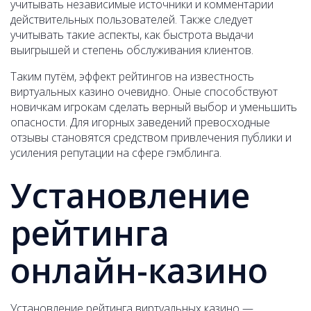
учитывать независимые источники и комментарии
действительных пользователей. Также следует
учитывать такие аспекты, как быстрота выдачи
выигрышей и степень обслуживания клиентов.
Таким путём, эффект рейтингов на известность
виртуальных казино очевидно. Оные способствуют
новичкам игрокам сделать верный выбор и уменьшить
опасности. Для игорных заведений превосходные
отзывы становятся средством привлечения публики и
усиления репутации на сфере гэмблинга.
Установление
рейтинга
онлайн-казино
Установление рейтинга виртуальных казино —