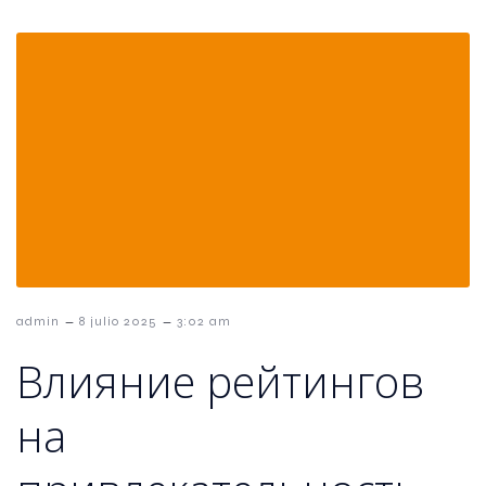
–
–
admin
8 julio 2025
3:02 am
Влияние рейтингов
на