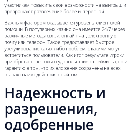
участникам повысить свои возможности на выигрыш и
превращают развлечение более интересной.
Важным фактором оказывается уровень клиентской
помощи. В популярных казино она имеется 24/7 через
различные методы связи: онлайн-чат, электронную
почту или телефон. Такое предоставляет быстрое
урегулирование каких-либо проблем, с какими могут
встретиться пользователи. Как итог результате игроки
приобретают не только удовольствие от гейминга, но и
гарантию в том, что их вложения сохранены на всех
этапах взаимодействия с сайтом.
Надежность и
разрешения,
одобренные