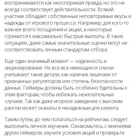
воспринимаются как неоспоримая правда, но это не
всегда соответствует действительности. Всякий
участник обладает собственные неповторимые вкусы и
надежды от игрового процесса. Например, для кого-то
важнее всего поощрения и акции, а некоторые
стремится к максимально быстрые выплаты. В таких
ситуациях, даже самые значительные оценки могут не
соответствовать личным стандартам отбора.
Еще один значимый момент — надежность и
лицензирование. Не все все имеющиеся списки
учитывают такие детали, как наличие лицензии от
признанных регуляторов или степень безопасности
данных. Геймеры должны быть особенно бдительны к
этим факторам, чтобы избежать нежелательных
случаев. Так как даже игорное заведение с высоким
рангом может оказаться ненадежным для клиента.
Таким путём, до чем полагаться на рейтингам, следует
выполнить личное изучение. Ознакомьтесь с мнениями
других геймеров, изучите условия акций и проверьте