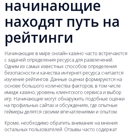
начинающие
находят путь на
рейтинги
Начинающие в мире онлайн казино часто встречаются
с задачей определения ресурса для развлечений.
Одним из самых известных способов определения
безопасности и качества интернет-ресурса считается
изучение рейтингов. Данные оценки формируются на
основе большого количества факторов, в том числе
имидж казино, уровень клиентского сервиса и выбор
игр. Начинающие могут обнаружить подобные оценки
на профильных сайтах и обсуждениях, где опытные
геймеры делятся своими впечатлениями и опытом.
Кроме, необходимо обратить внимание на мнения
остальных пользователей. Отзывы часто содержат