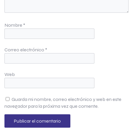
Nombre
*
Correo electrónico
*
Web
Guarda mi nombre, correo electrónico y web en este
navegador para la próxima vez que comente.