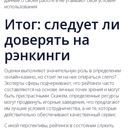
данные о своей работе и не утаивают свои условия
использования.
Итог: следует ли
доверять на
рэнкинги
Оценки выполняют значительную роль в определении
онлайн-казино, но стоит ли на них опираться слепо?
Эксперты сферы подчеркивают, что рейтинги часто
составляются на основе личных точек зрения и могут
быть пристрастными. Скажем, определенные ресурсы
могут продвинуть игорные заведения, что предлагают
им лучшие условия сотрудничества, а не те, которые
действительно обеспечивают качественный сервис.
С иной перспективы, рейтинги в состоянии служить