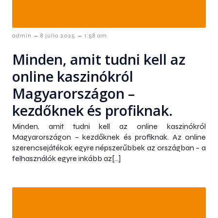
–
–
admin
8 julio 2025
1:58 am
Minden, amit tudni kell az
online kaszinókról
Magyarországon –
kezdőknek és profiknak.
Minden, amit tudni kell az online kaszinókról
Magyarországon – kezdőknek és profiknak. Az online
szerencsejátékok egyre népszerűbbek az országban – a
felhasználók egyre inkább az[…]