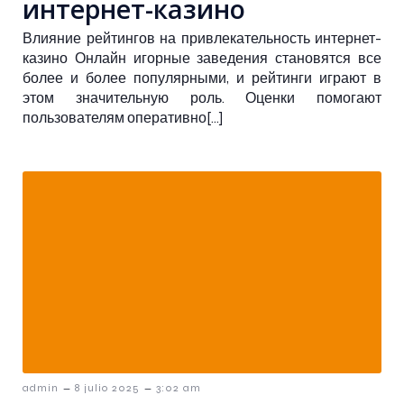
интернет-казино
Влияние рейтингов на привлекательность интернет-
казино Онлайн игорные заведения становятся все
более и более популярными, и рейтинги играют в
этом значительную роль. Оценки помогают
пользователям оперативно[…]
–
–
admin
8 julio 2025
3:02 am