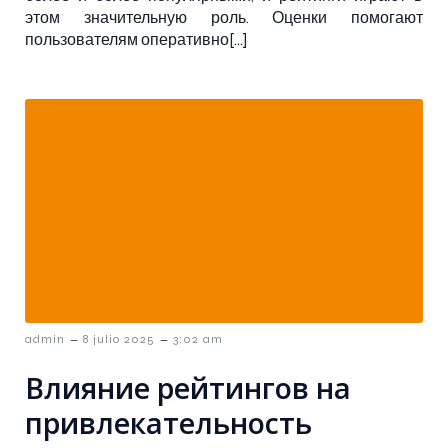
этом значительную роль. Оценки помогают
пользователям оперативно[…]
–
–
admin
8 julio 2025
3:02 am
Влияние рейтингов на
привлекательность