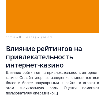
–
–
admin
8 julio 2025
3:02 am
Влияние рейтингов на
привлекательность
интернет-казино
Влияние рейтингов на привлекательность интернет-
казино Онлайн игорные заведения становятся все
более и более популярными, и рейтинги играют в
этом значительную роль. Оценки помогают
пользователям оперативно[…]