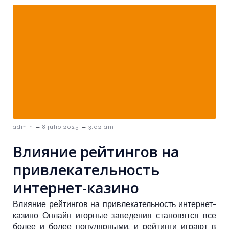
–
–
admin
8 julio 2025
3:02 am
Влияние рейтингов на
привлекательность
интернет-казино
Влияние рейтингов на привлекательность интернет-
казино Онлайн игорные заведения становятся все
более и более популярными, и рейтинги играют в