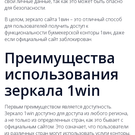
свои личные данные, так как это может быть опасно
для безопасности.
В целом, зеркало сайта 1вин – это отличный способ
для пользователей получить доступ к
функциональности букмекерской конторы 1вин, даже
если официальный сайт заблокирован.
Преимущества
использования
зеркала 1win
Первым преимуществом является доступность.
Зеркало 1win доступно для доступа из любого региона,
а не только из определенных стран, как это бывает с
официальным сайтом. Это означает, что пользователи
из различных стран могут использовать услуги конторы,