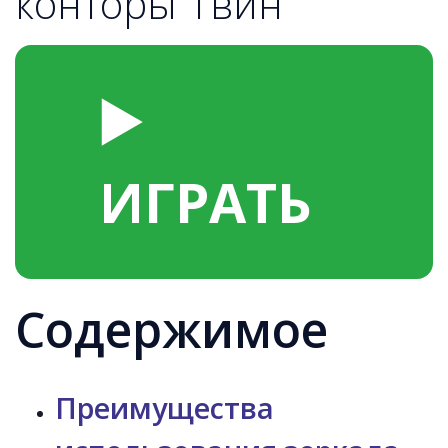
конторы 1вин
▶️
ИГРАТЬ
Содержимое
Преимущества