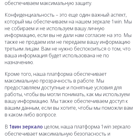
обеспечиваем максимальную защиту.
Конфиденциальность – это еще один важный аспект,
который мы обеспечиваем на нашем зеркале 1win. Мы
не собираем и не используем вашу личную
информацию, если вы не дали нам согласие на это. Мы
также не продаем или не передаем вашу информацию
третьим лицам. Вам не нужно беспокоиться о том, что
ваша информация будет использована не по
назначению.
Кроме того, наша платформа обеспечивает
максимальную прозрачность в работе. Мы
предоставляем доступные и понятные условия для
работы, чтобы вы могли понимать, как мы используем
вашу информацию. Мы также обеспечиваем доступ к
вашим данным, если вы хотите, чтобы мы поможли вам
в каком-либо вопросе.
В
1вин зеркало
целом, наша платформа 1win зеркало
обеспечивает максимальную безопасность и