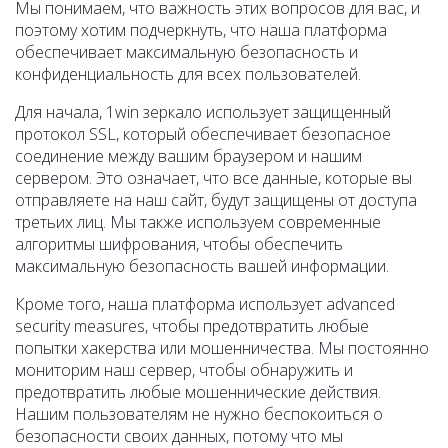
Мы понимаем, что важность этих вопросов для вас, и
поэтому хотим подчеркнуть, что наша платформа
обеспечивает максимальную безопасность и
конфиденциальность для всех пользователей.
Для начала, 1win зеркало использует защищенный
протокол SSL, который обеспечивает безопасное
соединение между вашим браузером и нашим
сервером. Это означает, что все данные, которые вы
отправляете на наш сайт, будут защищены от доступа
третьих лиц. Мы также используем современные
алгоритмы шифрования, чтобы обеспечить
максимальную безопасность вашей информации.
Кроме того, наша платформа использует advanced
security measures, чтобы предотвратить любые
попытки хакерства или мошенничества. Мы постоянно
мониторим наш сервер, чтобы обнаружить и
предотвратить любые мошеннические действия.
Нашим пользователям не нужно беспокоиться о
безопасности своих данных, потому что мы