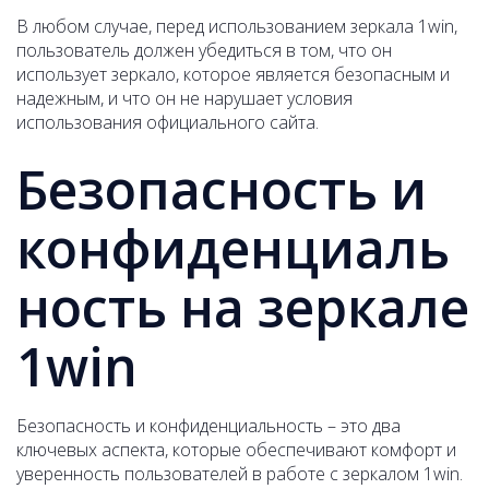
В любом случае, перед использованием зеркала 1win,
пользователь должен убедиться в том, что он
использует зеркало, которое является безопасным и
надежным, и что он не нарушает условия
использования официального сайта.
Безопасность и
конфиденциаль
ность на зеркале
1win
Безопасность и конфиденциальность – это два
ключевых аспекта, которые обеспечивают комфорт и
уверенность пользователей в работе с зеркалом 1win.