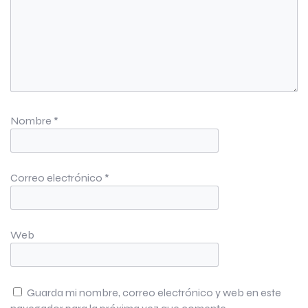
Nombre
*
Correo electrónico
*
Web
Guarda mi nombre, correo electrónico y web en este