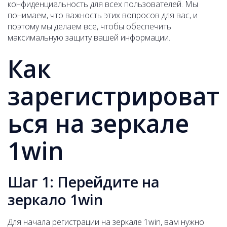
конфиденциальность для всех пользователей. Мы
понимаем, что важность этих вопросов для вас, и
поэтому мы делаем все, чтобы обеспечить
максимальную защиту вашей информации.
Как
зарегистрироват
ься на зеркале
1win
Шаг 1: Перейдите на
зеркало 1win
Для начала регистрации на зеркале 1win, вам нужно