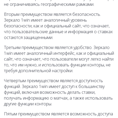
не ограничиваясь географическими рамками.
Вторым преимуществом является безопасность.
Зеркало 1win имеет аналогичный уровень
безопасности, как и официальный сайт, что означает,
что пользовательские данные и информация о ставках
остаются защищенными.
Третьим преимуществом является удобство. Зеркало
1win имеет аналогичный интерфейс, как и официальный
сайт, что означает, что пользователи могут легко найти
то, что им нужно, и использовать функции конторы, не
требуя дополнительной настройки.
Четвертым преимуществом является доступность
функций. Зеркало 1win имеет доступ к большинству
функций, включая возможность делать ставки,
получать информацию о матчах, а также использовать
другие функции конторы.
Пятым преимуществом является возможность доступа