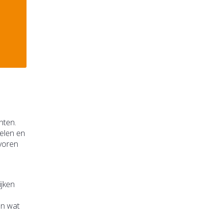
nten.
elen en
 voren
jken
en wat