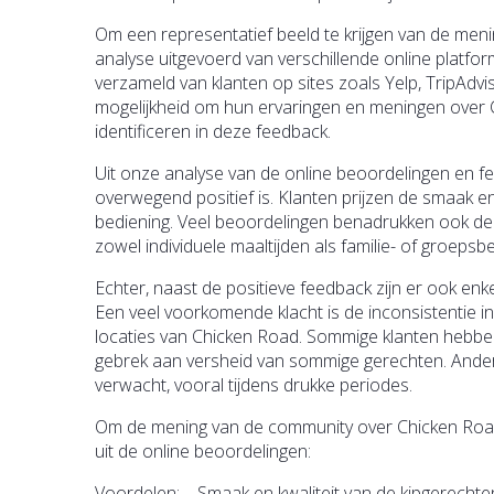
Om een representatief beeld te krijgen van de me
analyse uitgevoerd van verschillende online plat
verzameld van klanten op sites zoals Yelp, TripA
mogelijkheid om hun ervaringen en meningen over C
identificeren in deze feedback.
Uit onze analyse van de online beoordelingen en f
overwegend positief is. Klanten prijzen de smaak en 
bediening. Veel beoordelingen benadrukken ook de
zowel individuele maaltijden als familie- of groepsbe
Echter, naast de positieve feedback zijn er ook enk
Een veel voorkomende klacht is de inconsistentie in
locaties van Chicken Road. Sommige klanten hebben
gebrek aan versheid van sommige gerechten. Ander
verwacht, vooral tijdens drukke periodes.
Om de mening van de community over Chicken Roa
uit de online beoordelingen:
Voordelen: – Smaak en kwaliteit van de kipgerechten