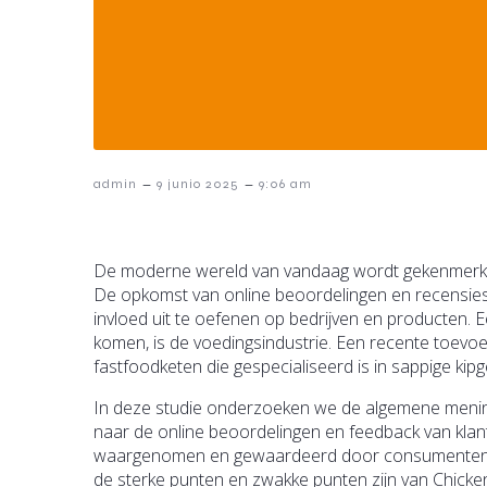
–
–
admin
9 junio 2025
9:06 am
De moderne wereld van vandaag wordt gekenmerkt
De opkomst van online beoordelingen en recensie
invloed uit te oefenen op bedrijven en producten.
komen, is de voedingsindustrie. Een recente toevo
fastfoodketen die gespecialiseerd is in sappige kip
In deze studie onderzoeken we de algemene mening
naar de online beoordelingen en feedback van klant
waargenomen en gewaardeerd door consumenten. 
de sterke punten en zwakke punten zijn van Chicken