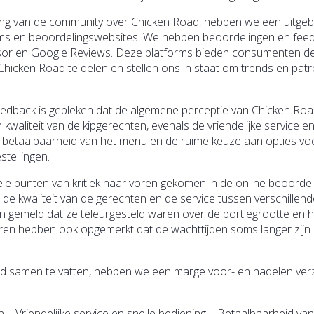
ning van de community over Chicken Road, hebben we een uitgeb
forms en beoordelingswebsites. We hebben beoordelingen en fee
dvisor en Google Reviews. Deze platforms bieden consumenten d
hicken Road te delen en stellen ons in staat om trends en pat
eedback is gebleken dat de algemene perceptie van Chicken Ro
kwaliteit van de kipgerechten, evenals de vriendelijke service en
 betaalbaarheid van het menu en de ruime keuze aan opties vo
stellingen.
ele punten van kritiek naar voren gekomen in de online beoordel
 de kwaliteit van de gerechten en de service tussen verschillend
 gemeld dat ze teleurgesteld waren over de portiegrootte en h
en hebben ook opgemerkt dat de wachttijden soms langer zijn
d samen te vatten, hebben we een marge voor- en nadelen ve
 – Vriendelijke service en snelle bediening – Betaalbaarheid van