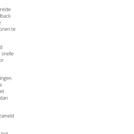
reide
dback
e
ronen te
ad
 snelle
or
ingen.
e
et
 dan
rzameld
 het