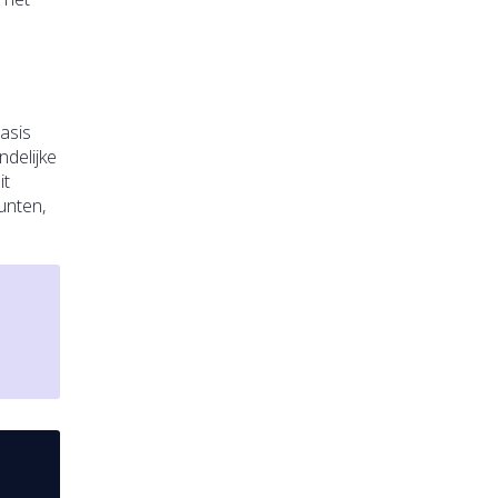
asis
ndelijke
it
unten,