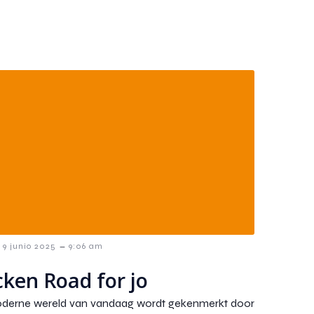
–
9 junio 2025
9:06 am
cken Road for jo
erne wereld van vandaag wordt gekenmerkt door