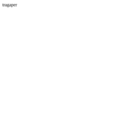
tragaper