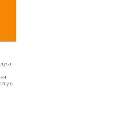
туса.
ечи
пасную