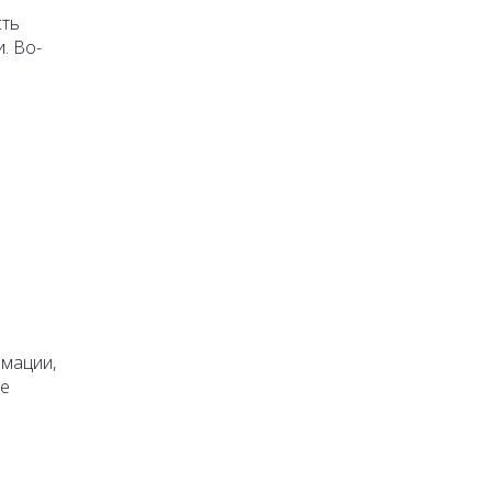
сть
. Во-
рмации,
те