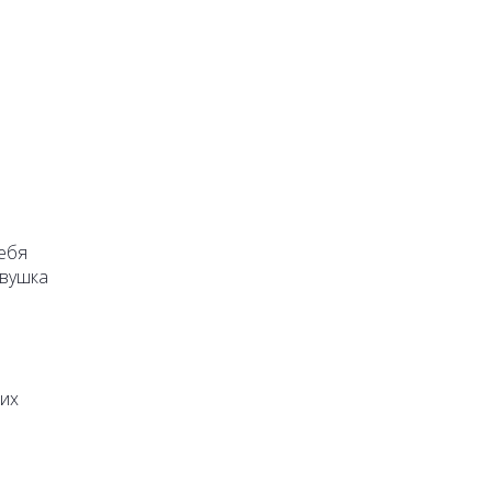
себя
евушка
 их