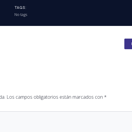
TAGS:
No tags
da.
Los campos obligatorios están marcados con
*