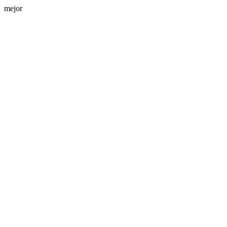
mejor