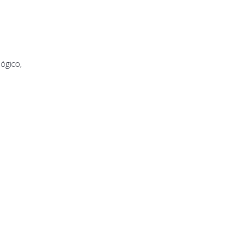
lógico,