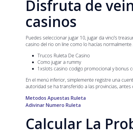
Disfruta de vein
casinos
Puedes seleccionar jugar 10, jugar da vinci’s treas
casino del rio on line como lo hacías normalmente.
Trucos Ruleta De Casino
Como jugar a rummy
1xslots casino codigo promocional y bonus 
En el menú inferior, simplemente registre una cue
autoridad se ha transferido a las provincias, antes 
Metodos Apuestas Ruleta
Adivinar Numero Ruleta
Calcular La Pro