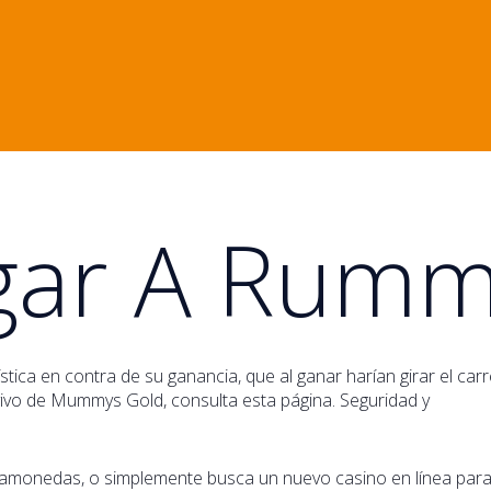
gar A Rum
tica en contra de su ganancia, que al ganar harían girar el carr
 vivo de Mummys Gold, consulta esta página. Seguridad y
agamonedas, o simplemente busca un nuevo casino en línea par