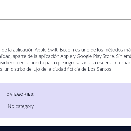
 de la aplicación Apple Swift. Bitcoin es uno de los métodos má
lidad, aparte de la aplicación Apple y Google Play Store. Sin em
virtieron en la puerta para que ingresaran a la escena Internac
un distrito de lujo de la ciudad ficticia de Los Santos.
CATEGORIES:
No category