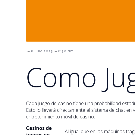
–
–
8 julio 2025
8:50 am
Como Ju
Cada juego de casino tiene una probabilidad estadís
Esto lo llevará directamente al sistema de chat en
entretenimiento móvil de casino.
Casinos de
Al igual que en las máquinas tr
juegos en