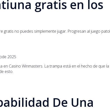
tiuna gratis en los
ure gratis no puedes simplemente jugar. Progresan al juego pato
code 2025
nta en Casino Winmasters. La trampa está en el hecho de que la
de esto.
babilidad De Una