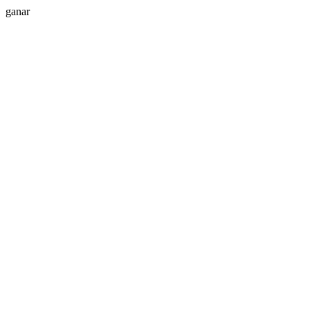
ganar