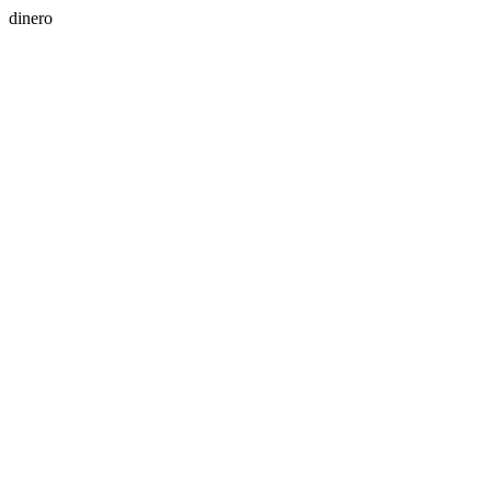
dinero