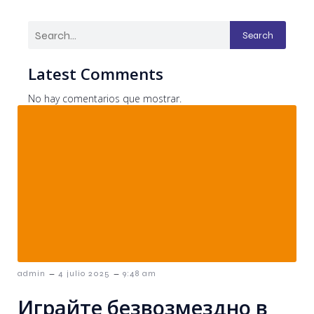
Search
Latest Comments
No hay comentarios que mostrar.
–
–
admin
4 julio 2025
9:48 am
Играйте безвозмездно в