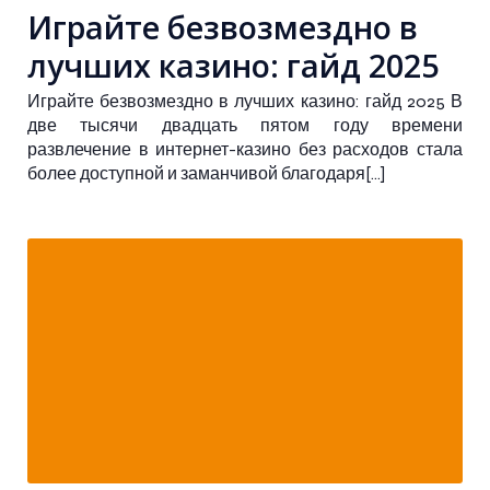
Играйте безвозмездно в
лучших казино: гайд 2025
Играйте безвозмездно в лучших казино: гайд 2025 В
две тысячи двадцать пятом году времени
развлечение в интернет-казино без расходов стала
более доступной и заманчивой благодаря[…]