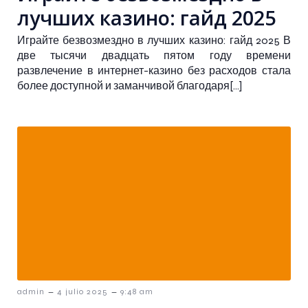
лучших казино: гайд 2025
Играйте безвозмездно в лучших казино: гайд 2025 В
две тысячи двадцать пятом году времени
развлечение в интернет-казино без расходов стала
более доступной и заманчивой благодаря[…]
–
–
admin
4 julio 2025
9:48 am