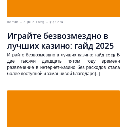
–
–
admin
4 julio 2025
9:48 am
Играйте безвозмездно в
лучших казино: гайд 2025
Играйте безвозмездно в лучших казино: гайд 2025 В
две тысячи двадцать пятом году времени
развлечение в интернет-казино без расходов стала
более доступной и заманчивой благодаря[…]