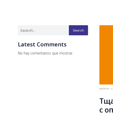
Search
Latest Comments
No hay comentarios que mostrar.
–
admin
Тща
с о