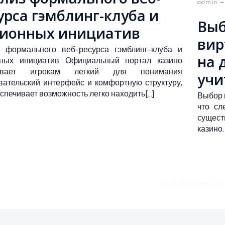
–
admin
урса гэмблинг-клуба и
Выб
ионных инициатив
вир
 формального веб-ресурса гэмблинг-клуба и
на 
нных инициатив Официальный портал казино
ывает игрокам легкий для понимания
учи
вательский интерфейс и комфортную структуру,
еспечивает возможность легко находить[…]
Выбор 
что сл
сущест
казино.
© 2026 Viajes La 