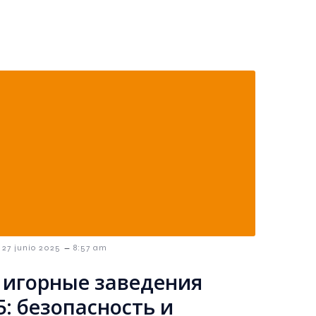
–
27 junio 2025
8:57 am
 игорные заведения
5: безопасность и