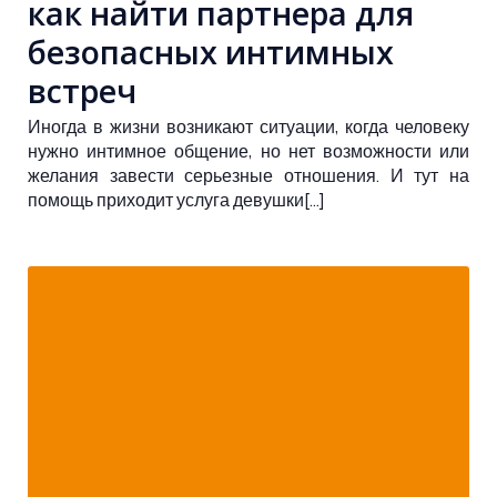
как найти партнера для
безопасных интимных
встреч
Иногда в жизни возникают ситуации, когда человеку
нужно интимное общение, но нет возможности или
желания завести серьезные отношения. И тут на
помощь приходит услуга девушки[…]