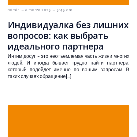
–
–
admin
6 marzo 2025
5:45 am
Индивидуалка без лишних
вопросов: как выбрать
идеального партнера
Интим досуг – это неотъемлемая часть жизни многих
людей. И иногда бывает трудно найти партнера,
который подойдет именно по вашим запросам. В
таких случаях обращение[…]