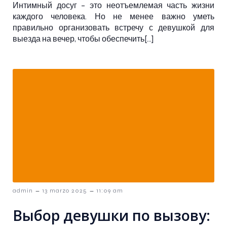
Интимный досуг – это неотъемлемая часть жизни
каждого человека. Но не менее важно уметь
правильно организовать встречу с девушкой для
выезда на вечер, чтобы обеспечить[…]
–
–
admin
13 marzo 2025
11:09 am
Выбор девушки по вызову: