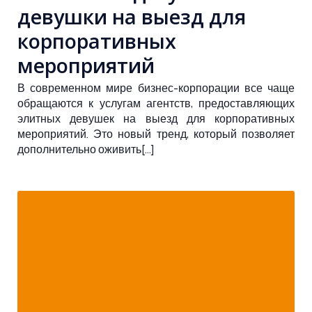
девушки на выезд для
корпоративных
мероприятий
В современном мире бизнес-корпорации все чаще
обращаются к услугам агентств, предоставляющих
элитных девушек на выезд для корпоративных
мероприятий. Это новый тренд, который позволяет
дополнительно оживить[…]