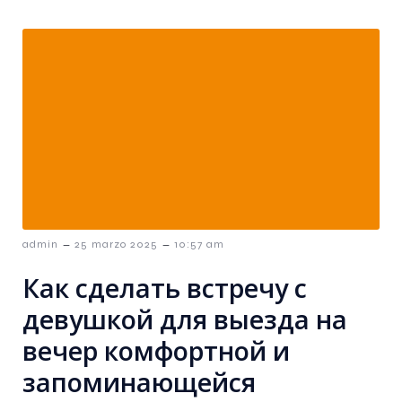
–
–
admin
25 marzo 2025
10:57 am
Как сделать встречу с
девушкой для выезда на
вечер комфортной и
запоминающейся